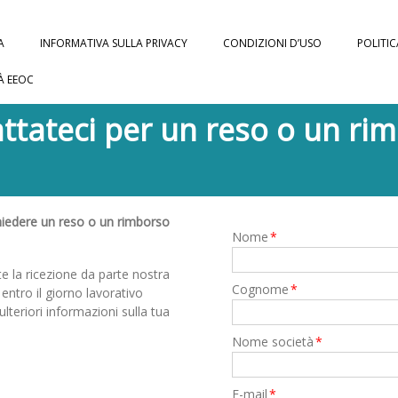
A
INFORMATIVA SULLA PRIVACY
CONDIZIONI D’USO
À EEOC
ttateci per un reso o un ri
chiedere un reso o un rimborso
Nome
*
te la ricezione da parte nostra
Cognome
*
 entro il giorno lavorativo
teriori informazioni sulla tua
Nome società
*
E-mail
*