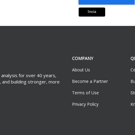
COMPANY
Q
About Us
Ce
 analysis for over 40 years,
Become a Partner
Bu
, and building stronger, more
Terms of Use
S
Privacy Policy
K